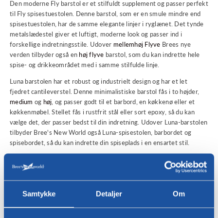
Den moderne Fly barstol er et stilfuldt supplement og passer perfekt
til Fly spisestuestolen. Denne barstol, som er en smule mindre end
spisestuestolen, har de samme elegante linjer i ryglænet. Det tynde
metalslædestel giver et luftigt, moderne look og passer ind i
forskellige indretningsstile. Udover
mellemhøj Flyve
Brees nye
verden tilbyder også en
høj flyve
barstol, som du kan indrette hele
spise- og drikkeområdet med i samme stilfulde linje.
Luna barstolen har et robust og industrielt design og har et let
fjedret cantileverstel. Denne minimalistiske barstol fås i to højder,
medium
og
høj
, og passer godt til et barbord, en køkkenø eller et
køkkenmøbel. Stellet fås i rustfrit stål eller sort epoxy, så du kan
vælge det, der passer bedst til din indretning. Udover Luna-barstolen
tilbyder Bree's New World også Luna-spisestolen, barbordet og
spisebordet, så du kan indrette din spiseplads i en ensartet stil.
Det
Ace II-F
Barstolen har et moderne og elegant look. Det
minimalistiske medestel giver et luftigt udseende og en stabil base.
Barstolen har en sort ramme og et sæde af robust, forvitret læder,
der bidrager til et varmt og industrielt look i køkkenet eller stuen.
Samtykke
Detaljer
Om
Ace II-F fås, ligesom alle barstole fra Bree's New World, i
to højder
,
hvilket gør den velegnet til forskellige anvendelser. Stellet fås i