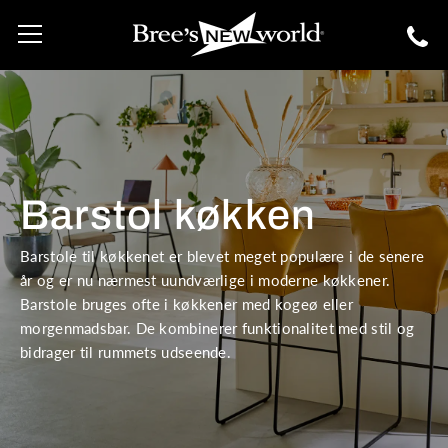
Barstol køkken
Barstole til køkkenet er blevet meget populære i de senere
år og er nu nærmest uundværlige i moderne køkkener.
Barstole bruges ofte i køkkener med kogeø eller
morgenmadsbar. De kombinerer funktionalitet med stil og
bidrager til rummets udseende.