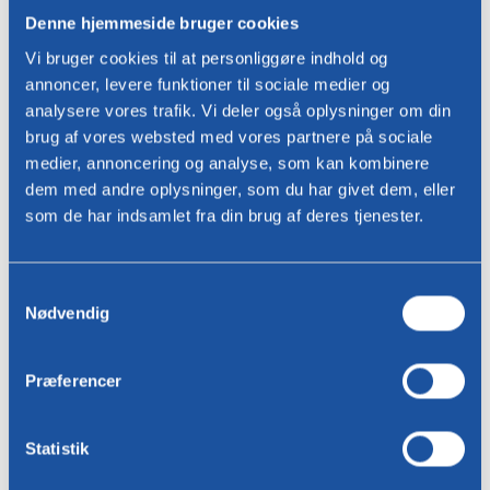
rustfrit stål eller sort epoxy, hvilket giver dig mulighed for at tilpasse
Denne hjemmeside bruger cookies
stilen til din indretning. Derudover tilbyder Bree's New World den
høje Ace II-F barstol og spisestuestolen Ace II-F, så du kan skabe et
Vi bruger cookies til at personliggøre indhold og
ensartet udseende i din spiseplads.
annoncer, levere funktioner til sociale medier og
analysere vores trafik. Vi deler også oplysninger om din
Se vores barstole
brug af vores websted med vores partnere på sociale
medier, annoncering og analyse, som kan kombinere
dem med andre oplysninger, som du har givet dem, eller
som de har indsamlet fra din brug af deres tjenester.
Valg
Nødvendig
Fordele ved barstole i
af
samtykke
køkkenet
Præferencer
Køkkenø-barstole bliver mere og mere populære og gør køkkenet
ekstra alsidigt. De er perfekte til at sidde ned på, mens man laver
mad og snakker med andre. Dette gør ofte køkkenet til hjemmets
Statistik
sociale hjerte. Du kan sidde komfortabelt ned uden at skulle glide
helt ned i en stol, hvilket er ideelt, når du laver mad eller tager en