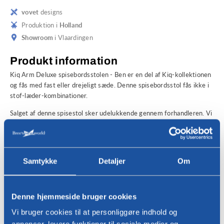
vovet
designs
Produktion i
Holland
Showroom
i Vlaardingen
Produkt information
Kiq Arm Deluxe spisebordsstolen - Ben er en del af Kiq-kollektionen
og fås med fast eller drejeligt sæde. Denne spisebordsstol fås ikke i
stof-læder-kombinationer.
Salget af denne spisestol sker udelukkende gennem forhandleren. Vi
hjælper dig gerne med at finde en Bree's New World-forhandler i dit
område. Udfyld venligst nedenfor
Kontaktformular
i. Du kan også
finde inspiration i vores egen Bree's New World
showroom
i
Vlaardingen, hvor du kan se og teste et omfattende udvalg af vores
Samtykke
Detaljer
Om
samling af designmøbler. Selv tak!
Interesseret?
For spørgsmål eller for at finde en Bree's New World-forhandler i dit
Denne hjemmeside bruger cookies
område, bedes du kontakte os!
Vi bruger cookies til at personliggøre indhold og