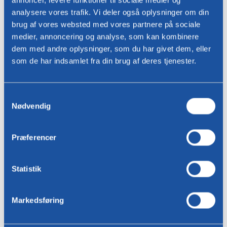
annoncer, levere funktioner til sociale medier og
Navn *
analysere vores trafik. Vi deler også oplysninger om din
brug af vores websted med vores partnere på sociale
medier, annoncering og analyse, som kan kombinere
Email adresse *
dem med andre oplysninger, som du har givet dem, eller
som de har indsamlet fra din brug af deres tjenester.
telefon
telefon
Valg
Nødvendig
af
samtykke
bopæl
Præferencer
Besked
Statistik
Markedsføring