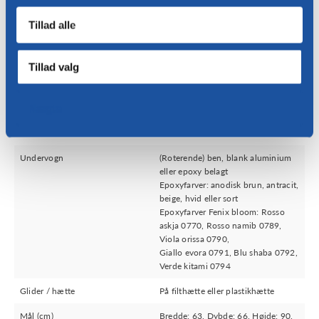
Tillad alle
Sende
Tillad valg
specifikationer
Nægte
Polstring
Læder eller stof
Undervogn
(Roterende) ben, blank aluminium
eller epoxy belagt
Epoxyfarver: anodisk brun, antracit,
beige, hvid eller sort
Epoxyfarver Fenix bloom: Rosso
askja 0770, Rosso namib 0789,
Viola orissa 0790,
Giallo evora 0791, Blu shaba 0792,
Verde kitami 0794
Glider / hætte
På filthætte eller plastikhætte
Mål (cm)
Bredde: 63, Dybde: 66, Højde: 90,