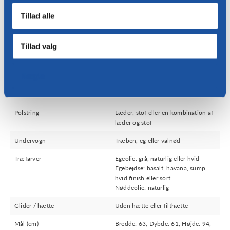
Tillad alle
Sende
Tillad valg
Nægte
specifikationer
Polstring
Læder, stof eller en kombination af
læder og stof
Undervogn
Træben, eg eller valnød
Træfarver
Egeolie: grå, naturlig eller hvid
Egebejdse: basalt, havana, sump,
hvid finish eller sort
Nøddeolie: naturlig
Glider / hætte
Uden hætte eller filthætte
Mål (cm)
Bredde: 63, Dybde: 61, Højde: 94,