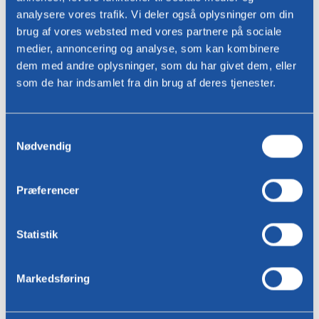
analysere vores trafik. Vi deler også oplysninger om din
brug af vores websted med vores partnere på sociale
Navn *
medier, annoncering og analyse, som kan kombinere
dem med andre oplysninger, som du har givet dem, eller
som de har indsamlet fra din brug af deres tjenester.
Email adresse *
telefon
Valg
Nødvendig
af
telefon
samtykke
Præferencer
bopæl
Statistik
Besked
Markedsføring