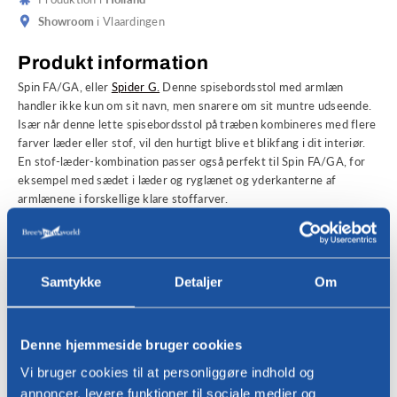
Showroom
i Vlaardingen
Produkt information
Spin FA/GA, eller
Spider G.
Denne spisebordsstol med armlæn
handler ikke kun om sit navn, men snarere om sit muntre udseende.
Især når denne lette spisebordsstol på træben kombineres med flere
farver læder eller stof, vil den hurtigt blive et blikfang i dit interiør.
En stof-læder-kombination passer også perfekt til Spin FA/GA, for
eksempel med sædet i læder og ryglænet og yderkanterne af
armlænene i forskellige klare stoffarver.
Salget af denne spisestol sker udelukkende gennem forhandleren. Vi
hjælper dig gerne med at finde en Bree's New World-forhandler i dit
område. Udfyld venligst nedenfor
Kontaktformular
i. Du kan også
Samtykke
Detaljer
Om
finde inspiration i vores egen Bree's New World
showroom
i
Vlaardingen, hvor du kan se og teste et omfattende udvalg af vores
samling af designmøbler. Selv tak!
Denne hjemmeside bruger cookies
Interesseret?
Vi bruger cookies til at personliggøre indhold og
For spørgsmål eller for at finde en Bree's New World-forhandler i dit
område, bedes du kontakte os!
annoncer, levere funktioner til sociale medier og