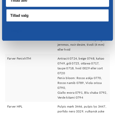
Tillad alle
Verde kitami 0794
Materialer bordplade
Keramisten (3 mm) på MDF (20
Tillad valg
mm), FenixNTM (20 mm), HPL (20
mm), træfiner (20 mm) eller massivt
træ (20 mm)
Nægte
Farver Ceramistone
Basaltbagside, basaltgrå, cement,
diamantcreme, jerncorten, jerngrå,
jernmos, noir desire, tivoli (4 mm)
eller hvid
Farver FenixNTM
Antracit 0724, beige 0748, kakao
0749, grå 0725, ottawa 0717,
taupe 0718, hvid 0029 eller sort
0720
Fenix bloom: Rosso askja 0770,
Rosso namib 0789, Viola orissa
0790,
Giallo evora 0791, Blu shaba 0792,
Verde kitami 0794
Farver HPL
Pulpis mørk 3446, pulpis lys 3447,
porfido nero 3329, vulkansk aske