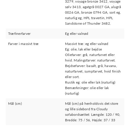
3279, voyage bronze 3412, voyage
sølv 3413, agatgrå 0027 GA, alugrå
0026 GA, bronze 0794 GA, sort eg,
naturlig eg, HPL travertin, HPL
Sandstone of Thunder 3482.
Træfinerfarver
Eg eller valnød
Farver i massivt træ
Massivt træ: eg eller valnød
Eg: olie, lak eller bejdse
Oliefarver: grå, naturfarvet eller
hvid. Malingsfarver: naturfarvet.
Bejdsefarver: basalt, grå, havana,
naturfarvet, sumpfarvet, hvid finish
eller sort.
Rustik eg: olie eller lak (naturlig)
Bemærkninger: olie eller lak
(naturlig)
Mål (cm)
Mål (cm) på henholdsvis det store
og lille sidebord fra Cloudy
sofabordsættet: Længde: 120 / 90,
Bredde: 75 / 56, Højde: 37 / 33