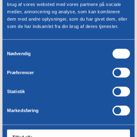
brug af vores websted med vores partnere på sociale
medier, annoncering og analyse, som kan kombinere
dem med andre oplysninger, som du har givet dem, eller
som de har indsamlet fra din brug af deres tjenester.
Valg
Sende
Nødvendig
af
samtykke
Præferencer
specifikationer
Statistik
Undervogn
Tre ben: rustfrit stål eller
epoxybelagt.
Epoxyfarver: antracit, beige eller
Markedsføring
sort
Epoxyfarver Fenix bloom: Rosso
askja 0770, Rosso namib 0789,
Viola orissa 0790,
Giallo evora 0791, Blu shaba 0792,