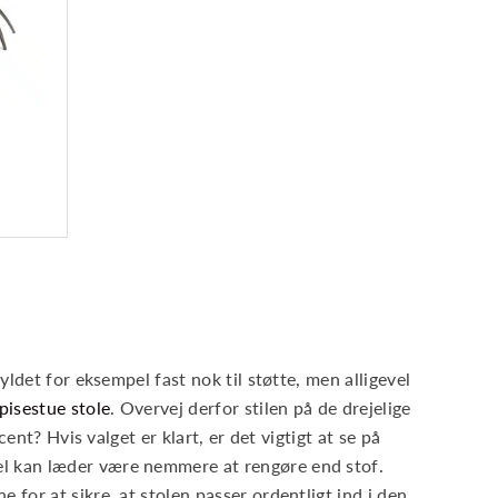
yldet for eksempel fast nok til støtte, men alligevel
pisestue stole
. Overvej derfor stilen på de drejelige
cent? Hvis valget er klart, er det vigtigt at se på
pel kan læder være nemmere at rengøre end stof.
 for at sikre, at stolen passer ordentligt ind i den