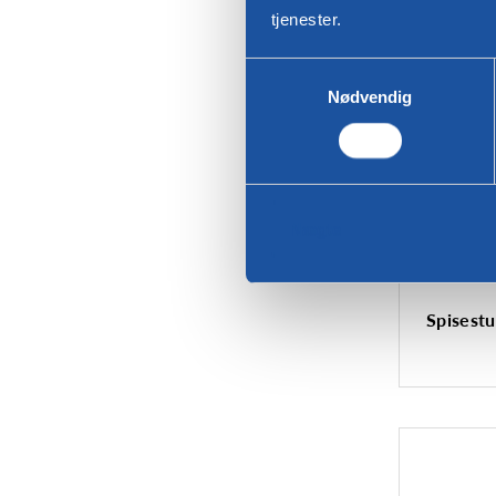
tjenester.
Valg
Nødvendig
af
samtykke
Nægte
Spisestu