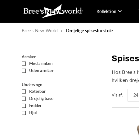
Kollektion
Bree's New World
Drejelige spisestuestole
Spises
Armlæn
Med armlæn
(14)
Uden armlæn
(9)
Hos Bree's 
hvilken drej
Undervogn
Roterbar
(16)
Vis af:
Drejelig base
(1)
Fødder
(23)
Hjul
(8)