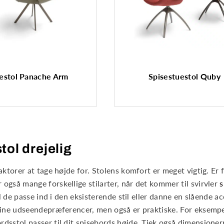
sestol Panache Arm
Spisestuestol Quby
tol drejelig
aktorer at tage højde for. Stolens komfort er meget vigtig. Er f
 også mange forskellige stilarter, når det kommer til svirvler
s
al de passe ind i den eksisterende stil eller danne en slående ac
il dine udseendepræferencer, men også er praktiske. For eksem
dsstol passer til dit spisebords højde. Tjek også dimensionerne