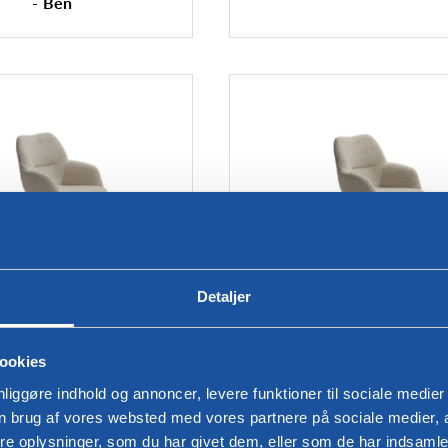
- Ben
Detaljer
uestol Kiq Arm Deluxe
Spisestol Kiq Arm Deluxe
ookies
24 - Fire ben
Firebenet hjul
nliggøre indhold og annoncer, levere funktioner til sociale medier
in brug af vores websted med vores partnere på sociale medier,
oplysninger, som du har givet dem, eller som de har indsamlet 