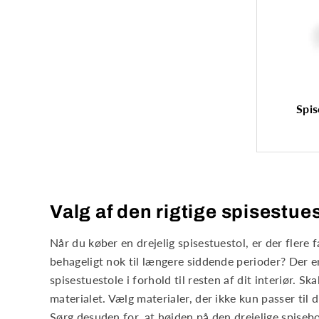
Spi
Valg af den rigtige spisestues
Når du køber en drejelig spisestuestol, er der flere f
behageligt nok til længere siddende perioder? Der er
spisestuestole i forhold til resten af dit interiør. Sk
materialet. Vælg materialer, der ikke kun passer t
Sørg desuden for, at højden på den drejelige spisebor