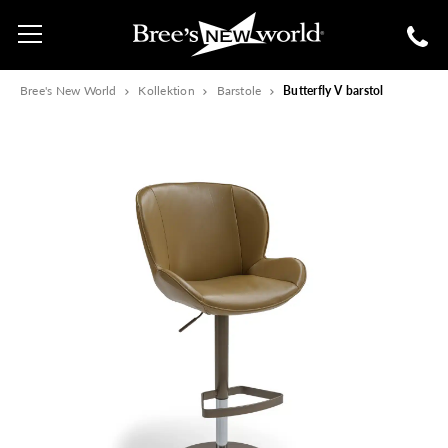
Bree's New World
Kollektion
Barstole
Butterfly V barstol