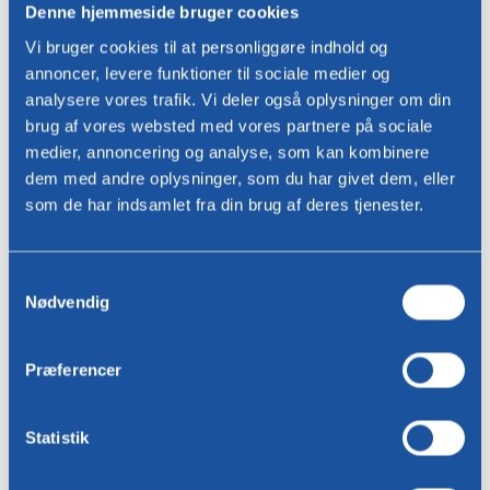
Interesseret?
Denne hjemmeside bruger cookies
For spørgsmål eller for at finde en Bree's New World-forhandler i dit
Vi bruger cookies til at personliggøre indhold og
område, bedes du kontakte os!
annoncer, levere funktioner til sociale medier og
analysere vores trafik. Vi deler også oplysninger om din
Navn *
brug af vores websted med vores partnere på sociale
medier, annoncering og analyse, som kan kombinere
dem med andre oplysninger, som du har givet dem, eller
som de har indsamlet fra din brug af deres tjenester.
Email adresse *
telefon
Valg
Nødvendig
af
telefon
samtykke
Præferencer
bopæl
Statistik
Besked