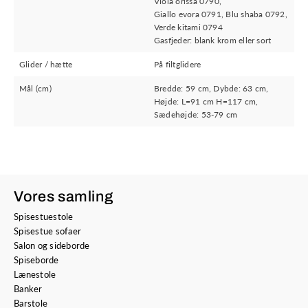
Viola orissa 0790,
Giallo evora 0791, Blu shaba 0792,
Verde kitami 0794
Gasfjeder: blank krom eller sort
Glider / hætte
På filtglidere
Mål (cm)
Bredde: 59 cm, Dybde: 63 cm,
Højde: L=91 cm H=117 cm,
Sædehøjde: 53-79 cm
Vores samling
Spisestuestole
Spisestue sofaer
Salon og sideborde
Spiseborde
Lænestole
Banker
Barstole