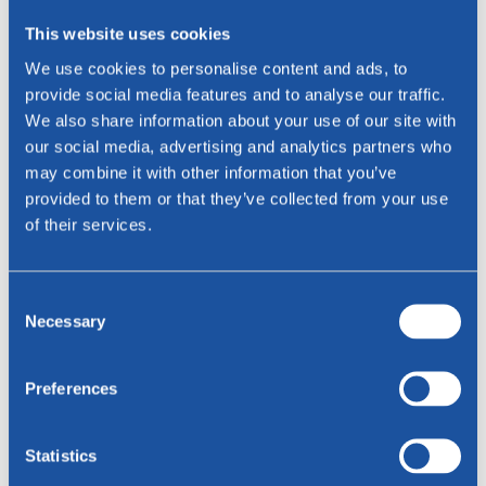
Geïnteresseerd?
This website uses cookies
Voor vragen of het vinden van een Bree's New World dealer bij u in
We use cookies to personalise content and ads, to
de regio, neem gerust contact met ons op!
provide social media features and to analyse our traffic.
We also share information about your use of our site with
Naam *
our social media, advertising and analytics partners who
may combine it with other information that you’ve
provided to them or that they’ve collected from your use
of their services.
E-mailadres *
Telefoon
Consent
Necessary
Selection
Telefoon
Preferences
Woonplaats
Statistics
Bericht