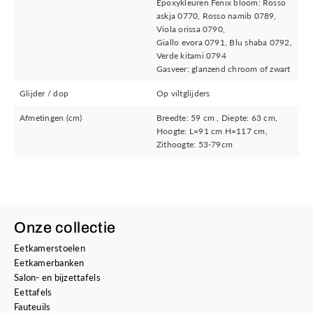
Epoxykleuren Fenix bloom: Rosso
askja 0770, Rosso namib 0789,
Viola orissa 0790,
Giallo evora 0791, Blu shaba 0792,
Verde kitami 0794
Gasveer: glanzend chroom of zwart
Glijder / dop
Op viltglijders
Afmetingen (cm)
Breedte: 59 cm , Diepte: 63 cm,
Hoogte: L=91 cm H=117 cm,
Zithoogte: 53-79cm
Onze collectie
Eetkamerstoelen
Eetkamerbanken
Salon- en bijzettafels
Eettafels
Fauteuils