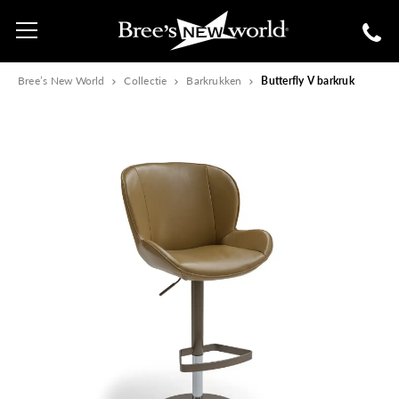
Bree’s New World
Collectie
Barkrukken
Butterfly V barkruk