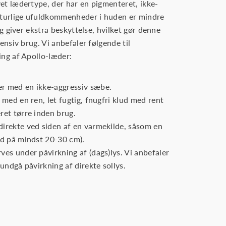
et lædertype, der har en pigmenteret, ikke-
naturlige ufuldkommenheder i huden er mindre
ag giver ekstra beskyttelse, hvilket gør denne
tensiv brug. Vi anbefaler følgende til
ing af Apollo-læder:
r med en ikke-aggressiv sæbe.
 med en ren, let fugtig, fnugfri klud med rent
ret tørre inden brug.
direkte ved siden af en varmekilde, såsom en
nd på mindst 20-30 cm).
ves under påvirkning af (dags)lys. Vi anbefaler
 undgå påvirkning af direkte sollys.