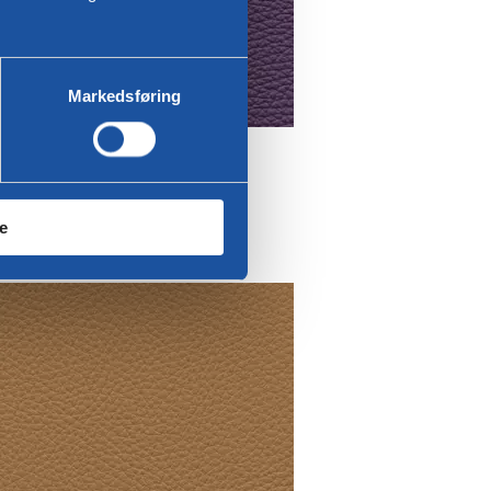
Markedsføring
ubergine
le
Toledo læder