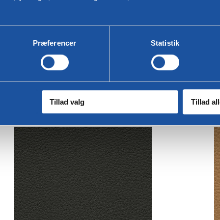
Præferencer
Statistik
Æblegrøn
A
Tillad valg
Tillad al
Toledo læder