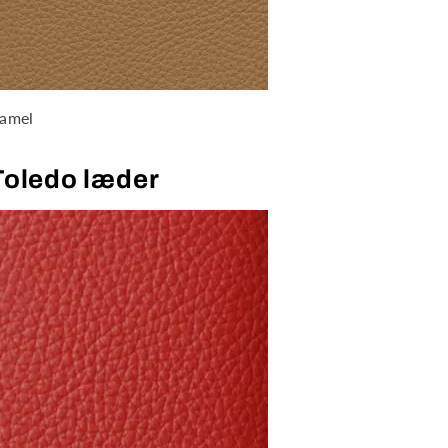
amel
Toledo læder