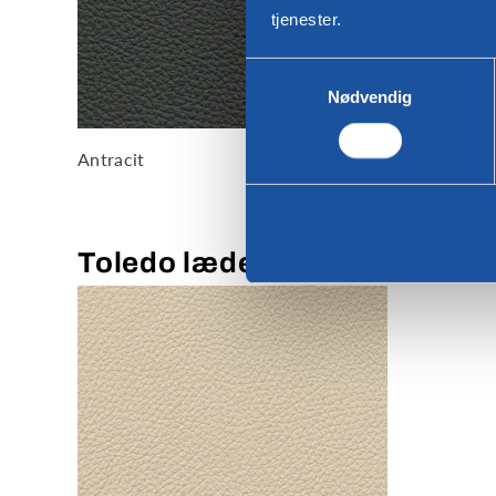
tjenester.
Valg
Nødvendig
af
samtykke
Antracit
Nægte
Toledo læder