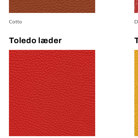
Cotto
D
Toledo læder