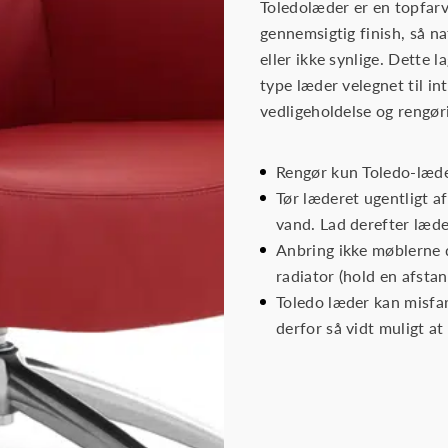
Toledolæder er en topfarv
gennemsigtig finish, så 
eller ikke synlige. Dette l
type læder velegnet til in
vedligeholdelse og rengør
Rengør kun Toledo-læde
Tør læderet ugentligt af
vand. Lad derefter læde
Anbring ikke møblerne 
radiator (hold en afsta
Toledo læder kan misfar
derfor så vidt muligt at