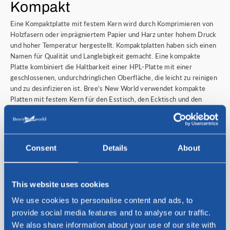
Kompakt
Eine Kompaktplatte mit festem Kern wird durch Komprimieren von
Holzfasern oder imprägniertem Papier und Harz unter hohem Druck
und hoher Temperatur hergestellt. Kompaktplatten haben sich einen
Namen für Qualität und Langlebigkeit gemacht. Eine kompakte
Platte kombiniert die Haltbarkeit einer HPL-Platte mit einer
geschlossenen, undurchdringlichen Oberfläche, die leicht zu reinigen
und zu desinfizieren ist. Bree's New World verwendet kompakte
Platten mit festem Kern für den Esstisch, den Ecktisch und den
Couchtisch
Presto
.
Reinigung und Instandhaltung:
Die kompakten Teller, die Bree's New World für seine Tische
Consent
Details
About
verwendet, können leicht mit einem warmen, feuchten Tuch
gereinigt werden. Bei Bedarf kann ein mildes Reinigungsmittel
verwendet werden. Trocknen Sie die Compact-Tischplatte immer
This website uses cookies
gründlich mit einem trockenen, saugfähigen Tuch. Die Verwendung
von stark sauren oder ätzenden Substanzen wird nicht empfohlen.
We use cookies to personalise content and ads, to
Darüber hinaus dürfen Materialien mit abrasiver Wirkung nicht zum
provide social media features and to analyse our traffic.
Reinigen einer Compact-Tischplatte verwendet werden.
We also share information about your use of our site with