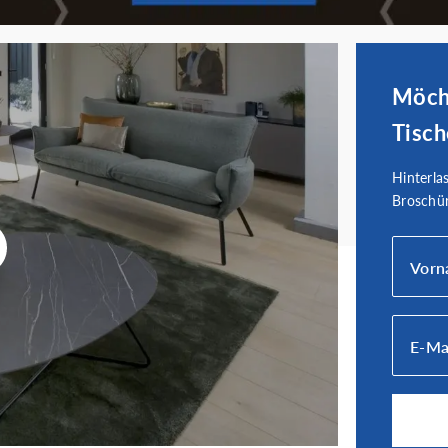
Möcht
Tisch
Hinterla
Broschür
Vorn
E-Ma