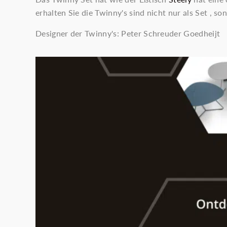
erhalten Sie die Twinny's sind nicht nur als Set , s
Designer der Twinny's: Peter Schreuder Goedheijt