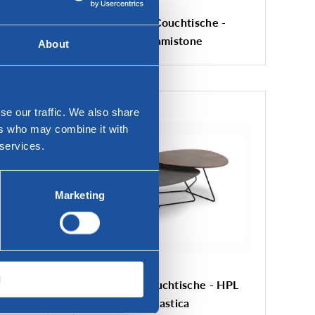
isch
Twinny Couchtische -
Ceramistone
About
se our traffic. We also share
ers who may combine it with
 services.
Marketing
l
PL Kér
Twinny Couchtische - HPL
Plastica