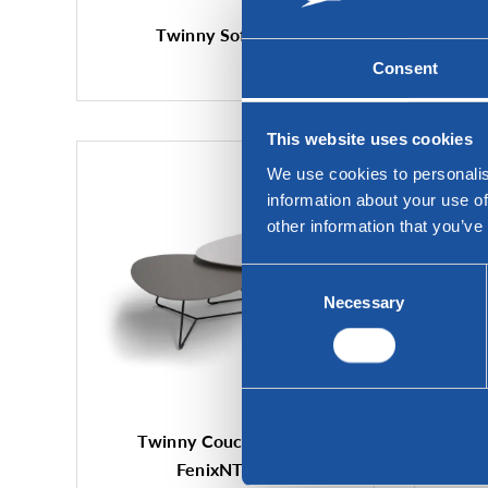
Twinny Sofatisch
Consent
This website uses cookies
We use cookies to personalis
information about your use of
other information that you’ve
Consent
Necessary
Selection
Deny
Twinny Couchtische -
T
FenixNTM®