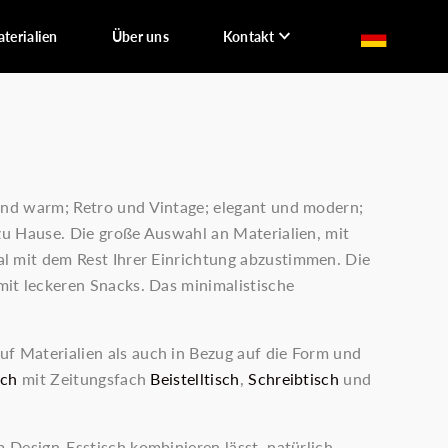
terialien
Über uns
Kontakt
 und warm; Retro und Vintage; elegant und modern;
zu Hause. Die große Auswahl an Materialien, mit
al mit dem Rest Ihrer Einrichtung abzustimmen. Die
mit leckeren Snacks. Das minimalistische
uf Materialien als auch in Bezug auf die Form und
sch
mit Zeitungsfach
Beistelltisch
,
Schreibtisch
und
m Design-Esstisch kombinieren lässt. natürlich