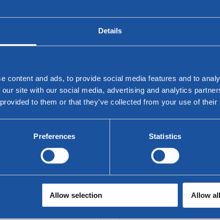
Twinny - Ecktische
Twinny Desk Schreibt
Details
e content and ads, to provide social media features and to analy
 our site with our social media, advertising and analytics partn
 provided to them or that they’ve collected from your use of their
Preferences
Statistics
Allow selection
Allow al
winny Couchtische -
Twinny Couchtische - H
Holzfurnier