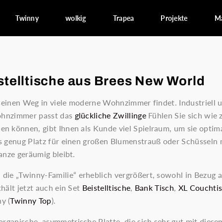
Twinny
wolkig
Trapea
Projekte
Ma
telltische aus Brees New World
 seinen Weg in viele moderne Wohnzimmer findet. Industriell
Wohnzimmer passt das
glückliche Zwillinge
Fühlen Sie sich wie 
n können, gibt Ihnen als Kunde viel Spielraum, um sie optim
s genug Platz für einen großen Blumenstrauß oder Schüsseln 
anze geräumig bleibt.
 die „Twinny-Familie“ erheblich vergrößert, sowohl in Bezug a
hält jetzt auch ein Set
Beistelltische
,
Bank Tisch
,
XL Couchti
y (
Twinny Top
).
organische, asymmetrische Platte, die sich sehr gut mit diese