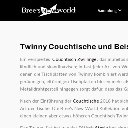
Sammlung
Twinny Couchtische und Beis
Ein verspieltes '
Couchtisch Zwillinge
', das mühelos
ländlich und skandinavisch; In fast jeder Art von 
denen die Tischplatten von Twinny kombiniert werde
geräumigen, eiförmigen Tischplatten bieten mehr al
Metalldrahtgestell hingegen sorgt dafür, dass das G
Nach der Einführung der
Couchtische
2018 hat sich
Art der Tische. Die Bree's New World Kollektion ent
einen kleinen aber etwas höheren Couchtisch Twinn
Das Twinny Set hat wie der Eßtisch
Steely
hat eine 