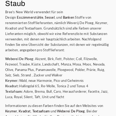
Staub
Bree's New World verwendet für sein
Design
Esszimmerstühle
,
Sessel
, und
Banken
Stoffe von
renommierten Stofflieferanten, nämlich Weverij De Ploeg, Keymer,
Kvadrat und Textaafoam. Grundsätzlich sind alle Farben unserer
Lieferanten möglich, obwohl wir eine Referenzliste mit Substanzen
verwenden, mit denen wir hauptsächlich arbeiten. Nachfolgend
finden Sie eine Übersicht der Substanzen, mit denen wir regelmäßig
arbeiten, angegeben pro Stofflieferant:
Weberei De Ploeg
: Akzent, Birk, Fett, Polster, Coll, Filzwolle,
Fezwool, Traube, Küste, Landschaft, Monza, Mosa, Moos, Nevada,
Olive, Panama Plus, Panamawolle, Ploegwool, Polder, Prärie, Ruig,
Salz, Sieb, Strand , Zucker und Walker
Keymer:
Wald, neue Harmonie, Pico und Geheimnis
Kvadrat:
Hallingdal 65, Re-Wolle, Tonica 2 und Tonus 4
Textafoam:
Adore, Brema, Bull, Caro, Herausforderer, Facette, Jazz,
Luca, Royal, Silent, Taft, Unit und Yacht
Informationen zu diesen Farben finden Sie auf den Websites von
Keymer
,
Kvadrat
,
Textaafoam
und
Weberei De Ploeg
. Bei der