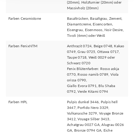
(20mm), Holzfurnier (20mm) oder
Massivholz (20mm)
Farben Ceramistone
Basaltrücken, Basaltgrau, Zement,
Diamantcreme, Eisencorten,
Eisengrau, Eisenmoos, Noir Desire,
Tivoli (4mm) oder Weiß
Farben FenixNTM
Anthrazit 0724, Beige 0748, Kakao
0749, Grau 0725, Ottawa 0717,
Taupe 0718, Weiß 0029 oder
Schwarz 0720
Fenix Blütenfarben: Rosso askja
0770, Rosso namib 0789, Viola
orissa 0790,
Giallo Evora 0791, Blu Shaba
0792, Verde Kitami 0794
Farben HPL
Pulpis dunkel 3446, Pulpis hell
3447, Porfido Nero 3329,
Vulkanasche 3279, Voyage Bronze
3412, Voyage Silber 3413,
Achatgrau 0027 GA, Alugrau 0026
GA, Bronze 0794 GA, Eiche