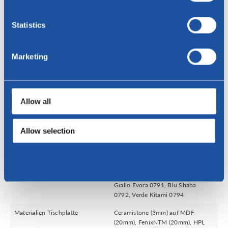
Statistics
Senden
Marketing
Spezifikationen
Allow all
Gestell
Beine: Edelstahl oder
epoxidbeschichtet
Epoxidfarben: anodisches Braun,
Allow selection
Anthrazit, Beige, Weiß oder
Schwarz
Epoxidfarben Fenix bloom: Rosso
Deny
askja 0770, Rosso namib 0789,
Viola orissa 0790,
Giallo Evora 0791, Blu Shaba
0792, Verde Kitami 0794
Materialien Tischplatte
Ceramistone (3mm) auf MDF
(20mm), FenixNTM (20mm), HPL