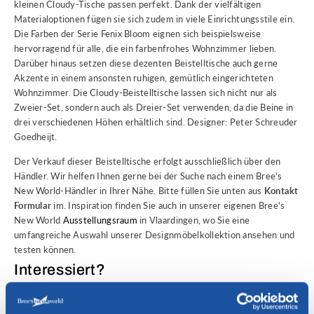
kleinen Cloudy-Tische passen perfekt. Dank der vielfältigen
Materialoptionen fügen sie sich zudem in viele Einrichtungsstile ein.
Die Farben der Serie Fenix Bloom eignen sich beispielsweise
hervorragend für alle, die ein farbenfrohes Wohnzimmer lieben.
Darüber hinaus setzen diese dezenten Beistelltische auch gerne
Akzente in einem ansonsten ruhigen, gemütlich eingerichteten
Wohnzimmer. Die Cloudy-Beistelltische lassen sich nicht nur als
Zweier-Set, sondern auch als Dreier-Set verwenden, da die Beine in
drei verschiedenen Höhen erhältlich sind. Designer: Peter Schreuder
Goedheijt.
Der Verkauf dieser Beistelltische erfolgt ausschließlich über den
Händler. Wir helfen Ihnen gerne bei der Suche nach einem Bree's
New World-Händler in Ihrer Nähe. Bitte füllen Sie unten aus
Kontakt
Formular
im. Inspiration finden Sie auch in unserer eigenen Bree's
New World
Ausstellungsraum
in Vlaardingen, wo Sie eine
umfangreiche Auswahl unserer Designmöbelkollektion ansehen und
testen können.
Interessiert?
Bei Fragen oder um einen Bree's New World Händler in Ihrer Nähe zu
finden, kontaktieren Sie uns bitte!