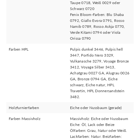
Taupe 0718, Weiß 0029 oder
Schwarz 0720
Fenix Bloom-Farben: Blu Shaba
0792, Giallo Evora 0791, Rosso
Namib 0789, Rosso Askja 0770,
Verde Kitami 0794 oder Viola
Orissa 0790
Farben HPL
Pulpis dunkel 3446, Pulpis hell
3447, Porfido Nero 3329,
Vulkanasche 3279, Voyage Bronze
3412, Voyage Silber 3413,
Achatgrau 0027 GA, Alugrau 0026
GA, Bronze 0794 GA, Eiche
schwarz, Eiche natur, HPL
Travertin, HPL Donnersandstein
3482.
Holzfurnierfarben
Eiche oder Nussbaum (gerade)
Farben Massivholz
Massivholz: Eiche oder Nussbaum
Eiche: Öl, Lack oder Beize
Ölfarben: Grau, Natur oder Weiß.
Lackfarben: Natur. Beizfarben: