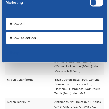
Marketing
Spezifikationen
Gestell
Rahmen: epoxidiert.
Epoxidfarben: Anthrazit, Beige oder
Allow all
Schwarz
Epoxidfarben: Blu Shaba 0792,
Giallo Evora 0791, Rosso Namib
Allow selection
0789, Rosso Askja 0770, Verde
Kitami 0794 oder Viola Orissa
0790
Deny
Materialien Tischplatte
Ceramistone (3mm) auf MDF
(20mm), FenixNTM (20mm), HPL
(20mm), Holzfurnier (20mm) oder
Massivholz (20mm)
Farben Ceramistone
Basaltrücken, Basaltgrau, Zement,
Diamantcreme, Eisencorten,
Eisengrau, Eisenmoos, Noir Desire,
Tivoli (4mm) oder Weiß
Farben FenixNTM
Anthrazit 0724, Beige 0748, Kakao
0749, Grau 0725, Ottawa 0717,