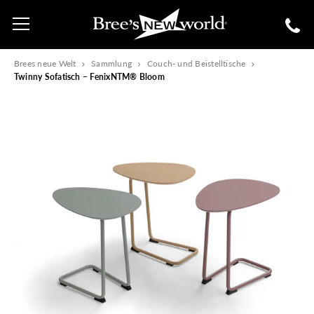
Brees neue Welt
Sammlung
Couch- und Beistelltische
Twinny Sofatisch – FenixNTM® Bloom