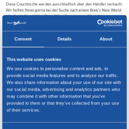
Diese Couchtische werden ausschließlich über den Händler verkauft.
Wir helfen Ihnen gerne bei der Suche nach einem Bree's New World-
Händler in Ihrer Nähe. Bitte füllen Sie unten aus
Kontakt
Formular
im. Inspiration finden Sie auch in unserer eigenen Bree's
New World
Ausstellungsraum
in Vlaardingen, wo Sie eine
umfangreiche Auswahl unserer Designmöbelkollektion ansehen und
Consent
Details
About
testen können.
Interessiert?
Bei Fragen oder um einen Bree's New World Händler in Ihrer Nähe zu
This website uses cookies
finden, kontaktieren Sie uns bitte!
We use cookies to personalise content and ads, to
provide social media features and to analyse our traffic.
Name *
We also share information about your use of our site with
our social media, advertising and analytics partners who
may combine it with other information that you’ve
E-Mail-Addresse *
provided to them or that they’ve collected from your use
of their services.
Telefon
Telefon