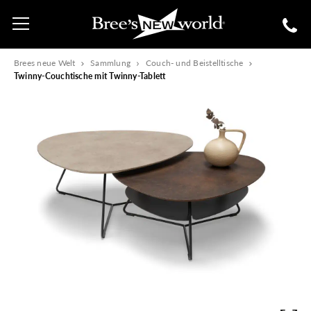
Brees neue Welt
Sammlung
Couch- und Beistelltische
Twinny-Couchtische mit Twinny-Tablett