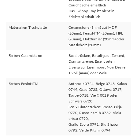
Couchtische erhältlich
Das Twinny Tray ist nicht in
Edelstahl erhältlich
Materialien Tischplatte
Ceramistone (3mm) auf MDF
(20mm), FenixNTM (20mm), HPL
(20mm), Holzfurnier (20mm) oder
Massivholz (20mm)
Farben Ceramistone
Basaltrücken, Basaltgrau, Zement,
Diamantcreme, Eisencorten,
Eisengrau, Eisenmoos, Noir Desire,
Tivoli (4mm) oder Weiß
Farben FenixNTM
Anthrazit 0724, Beige 0748, Kakao
0749, Grau 0725, Ottawa 0717,
Taupe 0718, Weiß 0029 oder
Schwarz 0720
Fenix Blütenfarben: Rosso askja
0770, Rosso namib 0789, Viola
orissa 0790,
Giallo Evora 0791, Blu Shaba
0792, Verde Kitami 0794