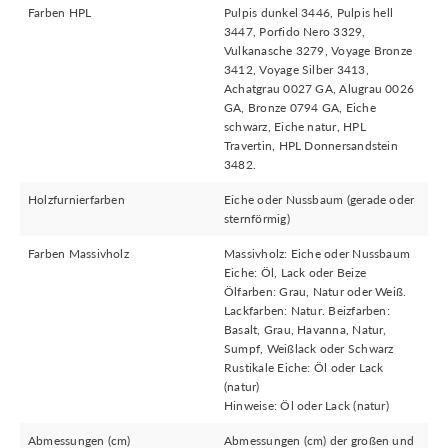
Farben HPL
Pulpis dunkel 3446, Pulpis hell
3447, Porfido Nero 3329,
Vulkanasche 3279, Voyage Bronze
3412, Voyage Silber 3413,
Achatgrau 0027 GA, Alugrau 0026
GA, Bronze 0794 GA, Eiche
schwarz, Eiche natur, HPL
Travertin, HPL Donnersandstein
3482.
Holzfurnierfarben
Eiche oder Nussbaum (gerade oder
sternförmig)
Farben Massivholz
Massivholz: Eiche oder Nussbaum
Eiche: Öl, Lack oder Beize
Ölfarben: Grau, Natur oder Weiß.
Lackfarben: Natur. Beizfarben:
Basalt, Grau, Havanna, Natur,
Sumpf, Weißlack oder Schwarz
Rustikale Eiche: Öl oder Lack
(natur)
Hinweise: Öl oder Lack (natur)
Abmessungen (cm)
Abmessungen (cm) der großen und