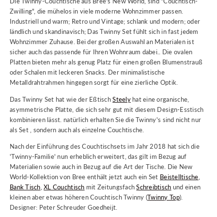
Die Twinny-Couchtische aus Bree's New World, sind "Couchtisch-
Zwilling", die mühelos in viele moderne Wohnzimmer passen.
Industriell und warm; Retro und Vintage; schlank und modern; oder
ländlich und skandinavisch; Das Twinny Set fühlt sich in fast jedem
Wohnzimmer Zuhause. Bei der großen Auswahl an Materialen ist
sicher auch das passende für Ihren Wohnraum dabei.. Die ovalen
Platten bieten mehr als genug Platz für einen großen Blumenstrauß
oder Schalen mit leckeren Snacks. Der minimalistische
Metalldrahtrahmen hingegen sorgt für eine zierliche Optik.
Das Twinny Set hat wie der Eßtisch
Steely
hat eine organische,
asymmetrische Platte, die sich sehr gut mit diesem Design-Esstisch
kombinieren lässt. natürlich erhalten Sie die Twinny's sind nicht nur
als Set , sondern auch als einzelne Couchtische.
Nach der Einführung des Couchtischsets im Jahr 2018 hat sich die
'Twinny-Familie' nun erheblich erweitert, das gilt im Bezug auf
Materialien sowie auch in Bezug auf die Art der Tische. Die New
World-Kollektion von Bree enthält jetzt auch ein Set
Beistelltische
,
Bank Tisch
,
XL Couchtisch
mit Zeitungsfach
Schreibtisch
und einen
kleinen aber etwas höheren Couchtisch Twinny (
Twinny Top
).
Designer: Peter Schreuder Goedheijt.