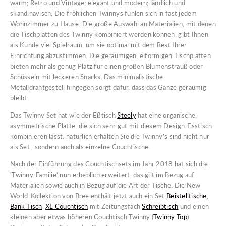
warm; Retro und Vintage; elegant und modern; ländlich und
skandinavisch; Die fröhlichen Twinnys fühlen sich in fast jedem
Wohnzimmer zu Hause. Die große Auswahl an Materialien, mit denen
die Tischplatten des Twinny kombiniert werden können, gibt Ihnen
als Kunde viel Spielraum, um sie optimal mit dem Rest Ihrer
Einrichtung abzustimmen. Die geräumigen, eiförmigen Tischplatten
bieten mehr als genug Platz für einen großen Blumenstrauß oder
Schüsseln mit leckeren Snacks. Das minimalistische
Metalldrahtgestell hingegen sorgt dafür, dass das Ganze geräumig
bleibt.
Das Twinny Set hat wie der Eßtisch
Steely
hat eine organische,
asymmetrische Platte, die sich sehr gut mit diesem Design-Esstisch
kombinieren lässt. natürlich erhalten Sie die Twinny's sind nicht nur
als Set , sondern auch als einzelne Couchtische.
Nach der Einführung des Couchtischsets im Jahr 2018 hat sich die
'Twinny-Familie' nun erheblich erweitert, das gilt im Bezug auf
Materialien sowie auch in Bezug auf die Art der Tische. Die New
World-Kollektion von Bree enthält jetzt auch ein Set
Beistelltische
,
Bank Tisch
,
XL Couchtisch
mit Zeitungsfach
Schreibtisch
und einen
kleinen aber etwas höheren Couchtisch Twinny (
Twinny Top
).