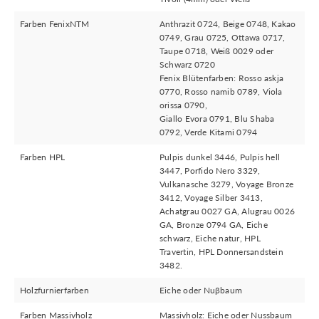
Farben FenixNTM
Anthrazit 0724, Beige 0748, Kakao
0749, Grau 0725, Ottawa 0717,
Taupe 0718, Weiß 0029 oder
Schwarz 0720
Fenix Blütenfarben: Rosso askja
0770, Rosso namib 0789, Viola
orissa 0790,
Giallo Evora 0791, Blu Shaba
0792, Verde Kitami 0794
Farben HPL
Pulpis dunkel 3446, Pulpis hell
3447, Porfido Nero 3329,
Vulkanasche 3279, Voyage Bronze
3412, Voyage Silber 3413,
Achatgrau 0027 GA, Alugrau 0026
GA, Bronze 0794 GA, Eiche
schwarz, Eiche natur, HPL
Travertin, HPL Donnersandstein
3482.
Holzfurnierfarben
Eiche oder Nuβbaum
Farben Massivholz
Massivholz: Eiche oder Nussbaum