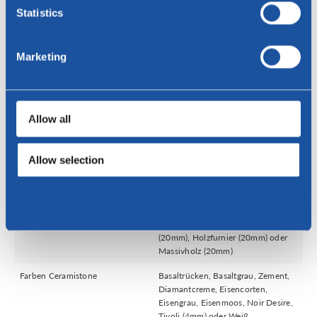
Statistics
Spezifikationen
Marketing
Gestell
Bein: Edelstahl oder
epoxidbeschichtet.
Epoxidfarben: anodisches Braun,
Anthrazit, Beige, Weiß oder
Allow all
Schwarz
Epoxidfarben Fenix bloom: Rosso
askja 0770, Rosso namib 0789,
Allow selection
Viola orissa 0790,
Giallo Evora 0791, Blu Shaba
0792, Verde Kitami 0794
Deny
Materialien Tischplatte
Ceramistone (3mm) auf MDF
(20mm), FenixNTM (20mm), HPL
(20mm), Holzfurnier (20mm) oder
Massivholz (20mm)
Farben Ceramistone
Basaltrücken, Basaltgrau, Zement,
Diamantcreme, Eisencorten,
Eisengrau, Eisenmoos, Noir Desire,
Tivoli (4mm) oder Weiß