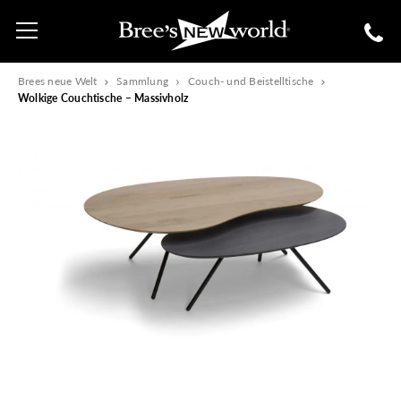
Brees neue Welt
Sammlung
Couch- und Beistelltische
Wolkige Couchtische – Massivholz