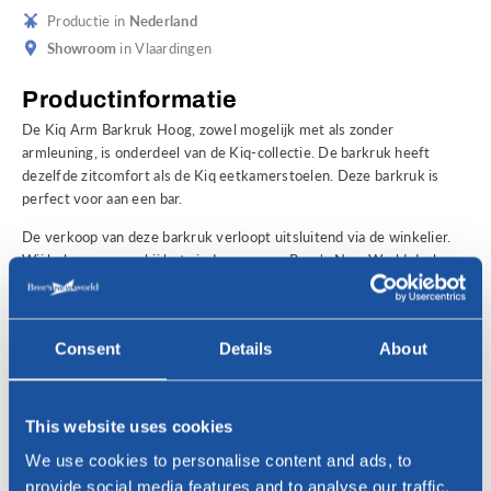
Productie in
Nederland
Showroom
in Vlaardingen
Productinformatie
De Kiq Arm Barkruk Hoog, zowel mogelijk met als zonder
armleuning, is onderdeel van de Kiq-collectie. De barkruk heeft
dezelfde zitcomfort als de Kiq eetkamerstoelen. Deze barkruk is
perfect voor aan een bar.
De verkoop van deze barkruk verloopt uitsluitend via de winkelier.
Wij helpen u graag bij het vinden van een Bree's New World dealer
bij u in de regio. Vult u daartoe hieronder het
contactformulier
in.
Daarnaast kunt u inspiratie opdoen in onze eigen Bree's New
World
showroom
in Vlaardingen, waar u een uitgebreide selectie van
Consent
Details
About
onze collectie design meubels kunt bekijken en testen. U bent van
harte welkom!
Geïnteresseerd?
This website uses cookies
Voor vragen of het vinden van een Bree's New World dealer bij u in
We use cookies to personalise content and ads, to
de regio, neem gerust contact met ons op!
provide social media features and to analyse our traffic.