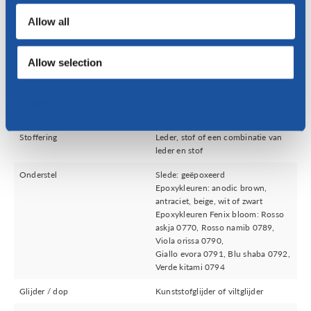
Allow all
Versturen
Allow selection
Deny
Specificaties
Stoffering
Leder, stof of een combinatie van
leder en stof
Onderstel
Slede: geëpoxeerd
Epoxykleuren: anodic brown,
antraciet, beige, wit of zwart
Epoxykleuren Fenix bloom: Rosso
askja 0770, Rosso namib 0789,
Viola orissa 0790,
Giallo evora 0791, Blu shaba 0792,
Verde kitami 0794
Glijder / dop
Kunststofglijder of viltglijder