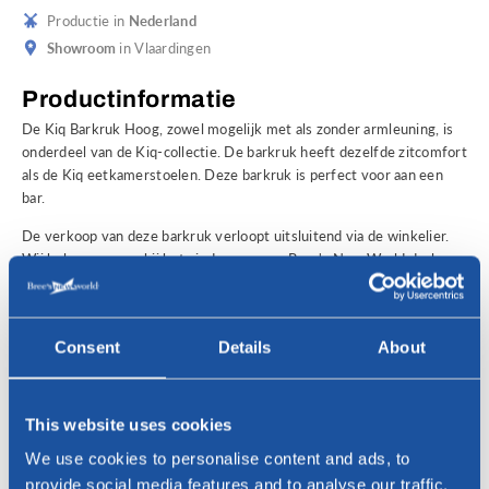
Productie in
Nederland
Showroom
in Vlaardingen
Productinformatie
De Kiq Barkruk Hoog, zowel mogelijk met als zonder armleuning, is
onderdeel van de Kiq-collectie. De barkruk heeft dezelfde zitcomfort
als de Kiq eetkamerstoelen. Deze barkruk is perfect voor aan een
bar.
De verkoop van deze barkruk verloopt uitsluitend via de winkelier.
Wij helpen u graag bij het vinden van een Bree's New World dealer
bij u in de regio. Vult u daartoe hieronder het
contactformulier
in.
Daarnaast kunt u inspiratie opdoen in onze eigen Bree's New
World
showroom
in Vlaardingen, waar u een uitgebreide selectie van
Consent
Details
About
onze collectie design meubels kunt bekijken en testen. U bent van
harte welkom!
Geïnteresseerd?
This website uses cookies
Voor vragen of het vinden van een Bree's New World dealer bij u in
We use cookies to personalise content and ads, to
de regio, neem gerust contact met ons op!
provide social media features and to analyse our traffic.