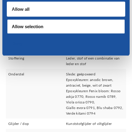
Allow all
Versturen
Allow selection
Deny
Specificaties
Stoffering
Leder, stof of een combinatie van
leder en stof
Onderstel
Slede: geëpoxeerd
Epoxykleuren: anodic brown,
antraciet, beige, wit of zwart
Epoxykleuren Fenix bloom: Rosso
askja 0770, Rosso namib 0789,
Viola orissa 0790,
Giallo evora 0791, Blu shaba 0792,
Verde kitami 0794
Glijder / dop
Kunststofglijder of viltglijder