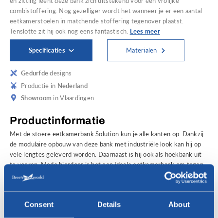
en zitting leent deze bank zich uitstekend voor een vrolijke
combistoffering. Nog gezelliger wordt het wanneer je er een aantal
eetkamerstoelen in matchende stoffering tegenover plaatst.
Tenslotte zit hij ook nog eens fantastisch.
Lees meer
Specificaties
Materialen
Gedurfde
designs
Productie in
Nederland
Showroom
in Vlaardingen
Productinformatie
Met de stoere eetkamerbank Solution kun je alle kanten op. Dankzij
de modulaire opbouw van deze bank met industriële look kan hij op
vele lengtes geleverd worden. Daarnaast is hij ook als hoekbank uit
te voeren. Mede hierdoor is het een ideale eetkamerbank om tegen
de muur of in een nis te plaatsen. Dankzij de gescheiden rugleuning
en zitting leent deze bank zich uitstekend voor een vrolijke
combistoffering. Nog gezelliger wordt het wanneer je er een aantal
Consent
Details
About
eetkamerstoelen in matchende stoffering tegenover plaatst.
Tenslotte zit hij ook nog eens fantastisch.