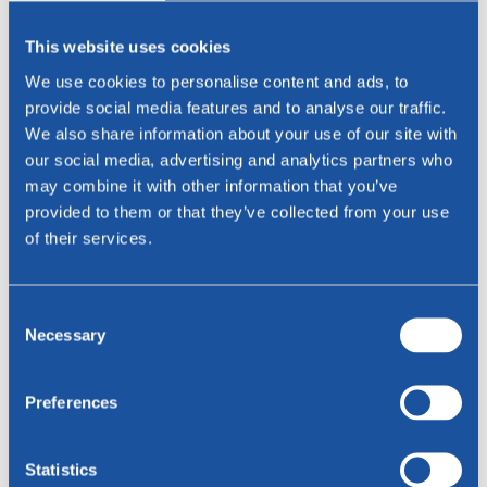
De verkoop van deze eetkamerbank verloopt uitsluitend via de
This website uses cookies
winkelier. Wij helpen u graag bij het vinden van een Bree's New
World dealer bij u in de regio. Vult u daartoe hieronder het
We use cookies to personalise content and ads, to
contactformulier
in. Daarnaast kunt u inspiratie opdoen in onze eigen
provide social media features and to analyse our traffic.
Bree's New World
showroom
in Vlaardingen, waar u een uitgebreide
We also share information about your use of our site with
selectie van onze collectie design meubels kunt bekijken en testen.
our social media, advertising and analytics partners who
U bent van harte welkom!
may combine it with other information that you’ve
Geïnteresseerd?
provided to them or that they’ve collected from your use
Voor vragen of het vinden van een Bree's New World dealer bij u in
of their services.
de regio, neem gerust contact met ons op!
Consent
Naam *
Necessary
Selection
E-mailadres *
Preferences
Telefoon
Statistics