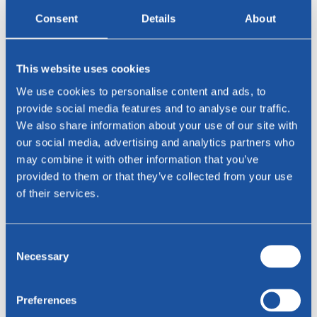
zonder armleuningen.
Consent
Details
About
De verkoop van deze eetkamerstoel verloopt uitsluitend via de
winkelier. Wij helpen u graag bij het vinden van een Bree's New
World dealer bij u in de regio. Vult u daartoe hieronder
This website uses cookies
het
contactformulier
in. Daarnaast kunt u inspiratie opdoen in onze
eigen Bree's New World
showroom
in Vlaardingen, waar u een
We use cookies to personalise content and ads, to
uitgebreide selectie van onze collectie design meubels kunt bekijken
provide social media features and to analyse our traffic.
en testen. U bent van harte welkom!
We also share information about your use of our site with
Geïnteresseerd?
our social media, advertising and analytics partners who
may combine it with other information that you’ve
Voor vragen of het vinden van een Bree's New World dealer bij u in
de regio, neem gerust contact met ons op!
provided to them or that they’ve collected from your use
of their services.
Naam *
Consent
Necessary
Selection
E-mailadres *
Preferences
Telefoon