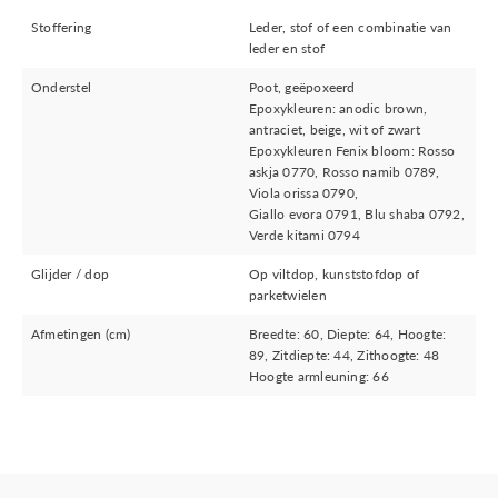
Stoffering
Leder, stof of een combinatie van
leder en stof
Onderstel
Poot, geëpoxeerd
Epoxykleuren: anodic brown,
antraciet, beige, wit of zwart
Epoxykleuren Fenix bloom: Rosso
askja 0770, Rosso namib 0789,
Viola orissa 0790,
Giallo evora 0791, Blu shaba 0792,
Verde kitami 0794
Glijder / dop
Op viltdop, kunststofdop of
parketwielen
Afmetingen (cm)
Breedte: 60, Diepte: 64, Hoogte:
89, Zitdiepte: 44, Zithoogte: 48
Hoogte armleuning: 66