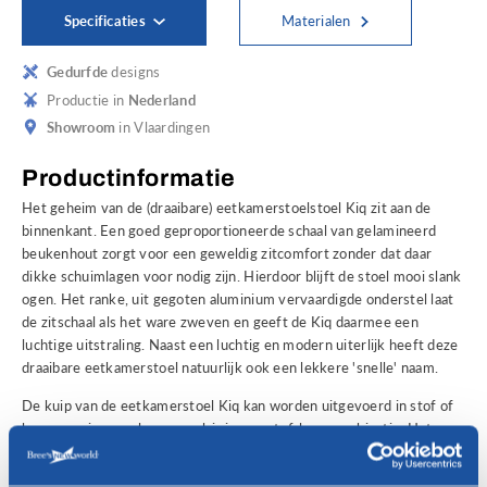
Specificaties
Materialen
Gedurfde
designs
Productie in
Nederland
Showroom
in Vlaardingen
Productinformatie
Het geheim van de (draaibare) eetkamerstoelstoel Kiq zit aan de
binnenkant. Een goed geproportioneerde schaal van gelamineerd
beukenhout zorgt voor een geweldig zitcomfort zonder dat daar
dikke schuimlagen voor nodig zijn. Hierdoor blijft de stoel mooi slank
ogen. Het ranke, uit gegoten aluminium vervaardigde onderstel laat
de zitschaal als het ware zweven en geeft de Kiq daarmee een
luchtige uitstraling. Naast een luchtig en modern uiterlijk heeft deze
draaibare eetkamerstoel natuurlijk ook een lekkere 'snelle' naam.
De kuip van de eetkamerstoel Kiq kan worden uitgevoerd in stof of
leer, maar is vooral erg populair in een stof-leer-combinatie. Het
onderstel kan met of zonder wieltjes worden geleverd. Naast de
versie met armleuningen is de eetkamerstoel Kiq ook leverbaar