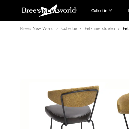
Collectie
Bree’s New World
Collectie
Eetkamerstoelen
Eet