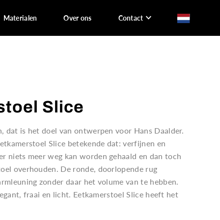
Materialen
Over ons
Contact
toel Slice
, dat is het doel van ontwerpen voor Hans Daalder.
eetkamerstoel Slice betekende dat: verfijnen en
er niets meer weg kan worden gehaald en dan toch
toel overhouden. De ronde, doorlopende rug
 armleuning zonder daar het volume van te hebben.
egant, fraai en licht. Eetkamerstoel Slice heeft het