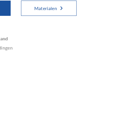
Materialen
land
dingen