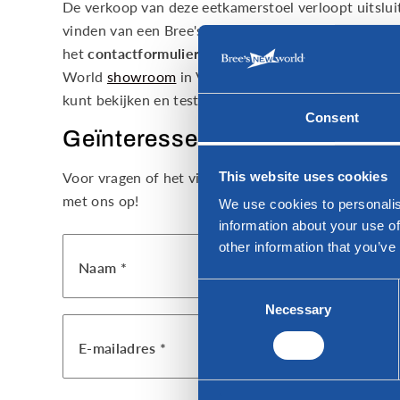
De verkoop van deze eetkamerstoel verloopt uitsluit
vinden van een Bree's New World dealer bij u in de 
het
contactformulier
in. Daarnaast kunt u inspirati
World
showroom
in Vlaardingen, waar u een uitgebr
kunt bekijken en testen. U bent van harte welkom!
Consent
Geïnteresseerd?
This website uses cookies
Voor vragen of het vinden van een Bree's New World 
met ons op!
We use cookies to personalis
information about your use of
other information that you’ve
Naam *
Consent
Necessary
Selection
E-mailadres *