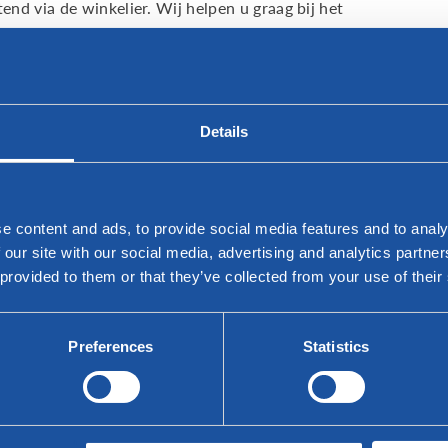
end via de winkelier. Wij helpen u graag bij het
regio. Vult u daartoe hieronder
e opdoen in onze eigen Bree's New
eide selectie van onze collectie design meubels
Details
dealer bij u in de regio, neem gerust contact
e content and ads, to provide social media features and to analy
 our site with our social media, advertising and analytics partn
 provided to them or that they’ve collected from your use of their
Preferences
Statistics