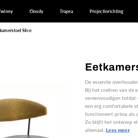
Twinny
Cloudy
Trapea
Projectinrichting
kamerstoel Slice
Eetkamers
De essentie overhouden
Bij het creëren van de 
vereenvoudigen totdat 
een erg comfortabele s
functioneert prima als
Zo blijft het ontwerp el
allemaal.
Lees meer