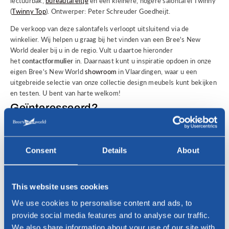
lectuurbak,
bureautafeltje
en een kleinere, hogere salontafel Twinny
(
Twinny Top
). Ontwerper: Peter Schreuder Goedheijt.
De verkoop van deze salontafels verloopt uitsluitend via de
winkelier. Wij helpen u graag bij het vinden van een Bree's New
World dealer bij u in de regio. Vult u daartoe hieronder
het
contactformulier
in. Daarnaast kunt u inspiratie opdoen in onze
eigen Bree's New World
showroom
in Vlaardingen, waar u een
uitgebreide selectie van onze collectie design meubels kunt bekijken
en testen. U bent van harte welkom!
Geïnteresseerd?
Voor vragen of het vinden van een Bree's New World dealer bij u in
de regio, neem gerust contact met ons op!
Consent
Details
About
Naam *
This website uses cookies
E-mailadres *
We use cookies to personalise content and ads, to
provide social media features and to analyse our traffic.
We also share information about your use of our site with
Telefoon