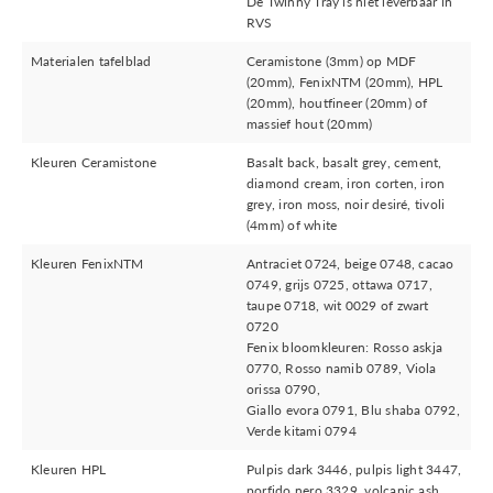
De Twinny Tray is niet leverbaar in
RVS
Materialen tafelblad
Ceramistone (3mm) op MDF
(20mm), FenixNTM (20mm), HPL
(20mm), houtfineer (20mm) of
massief hout (20mm)
Kleuren Ceramistone
Basalt back, basalt grey, cement,
diamond cream, iron corten, iron
grey, iron moss, noir desiré, tivoli
(4mm) of white
Kleuren FenixNTM
Antraciet 0724, beige 0748, cacao
0749, grijs 0725, ottawa 0717,
taupe 0718, wit 0029 of zwart
0720
Fenix bloomkleuren: Rosso askja
0770, Rosso namib 0789, Viola
orissa 0790,
Giallo evora 0791, Blu shaba 0792,
Verde kitami 0794
Kleuren HPL
Pulpis dark 3446, pulpis light 3447,
porfido nero 3329, volcanic ash