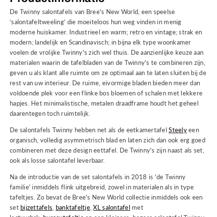
De Twinny salontafels van Bree's New World, een speelse
‘salontafeltweeling’ die moeiteloos hun weg vinden in menig
moderne huiskamer. Industrieel en warm; retro en vintage; strak en
modern; landelijk en Scandinavisch; in bijna elk type woonkamer
voelen de vrolijke Twinny's zich wel thuis. De aanzienlijke keuze aan
materialen waarin de tafelbladen van de Twinny's te combineren zijn,
geven u als klant alle ruimte om ze optimaal aan te laten sluiten bij de
rest van uw interieur. De ruime, eivormige bladen bieden meer dan
voldoende plek voor een flinke bos bloemen of schalen met lekkere
hapjes. Het minimalistische, metalen draadframe houdt het geheel
daarentegen toch ruimtelijk.
De salontafels Twinny hebben net als de eetkamertafel
Steely
een
organisch, volledig asymmetrisch blad en laten zich dan ook erg goed
combineren met deze design eettafel. De Twinny's zijn naast als set,
ook als losse salontafel leverbaar.
Na de introductie van de set salontafels in 2018 is 'de Twinny
familie' inmiddels flink uitgebreid, zowel in materialen als in type
tafeltjes. Zo bevat de Bree's New World collectie inmiddels ook een
set
bijzettafels
,
banktafeltje
,
XL salontafel
met