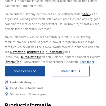
hapjes. Het minimalistische, metalen draadframe houdt het geheel
daarentegen toch ruimtelijk.
De salontafels Twinny hebben net als de eetkamertafel
Steely
een
organisch, volledig asymmetrisch blad en laten zich dan ook erg goed
combineren met deze design eettafel. De Twinny's zijn naast als set,
ook als losse salontafel leverbaar.
Na de introductie van de set salontafels in 2018 is 'de Twinny
familie' inmiddels flink uitgebreid, zowel in materialen als in type
tafeltjes. Zo bevat de Bree's New World collectie inmiddels ook een
set
bijzettafels
,
banktafeltje
,
XL salontafel
met
lectuurbak,
bureautafeltje
en een kleinere, hogere salontafel Twinny
(
Twinny Top
). Ontwerper: Peter Schreuder Goedheijt.
Lees meer
Specificaties
Materialen
Gedurfde
designs
Productie in
Nederland
Showroom
in Vlaardingen
Productinformatie