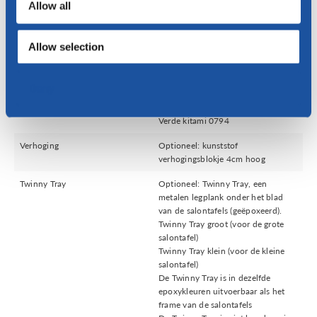
Allow all
Onderstel
Frame: RVS of geëpoxeerd.
Epoxykleuren: anodic brown,
Allow selection
antraciet, beige, wit of zwart
Epoxykleuren Fenix bloom: Rosso
askja 0770, Rosso namib 0789,
Deny
Viola orissa 0790,
Giallo evora 0791, Blu shaba 0792,
Verde kitami 0794
Verhoging
Optioneel: kunststof
verhogingsblokje 4cm hoog
Twinny Tray
Optioneel: Twinny Tray, een
metalen legplank onder het blad
van de salontafels (geëpoxeerd).
Twinny Tray groot (voor de grote
salontafel)
Twinny Tray klein (voor de kleine
salontafel)
De Twinny Tray is in dezelfde
epoxykleuren uitvoerbaar als het
frame van de salontafels