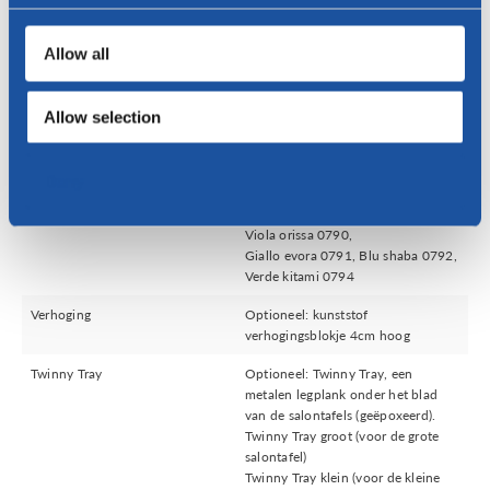
Allow all
Specificaties
Allow selection
Onderstel
Frame: RVS of geëpoxeerd.
Epoxykleuren: anodic brown,
antraciet, beige, wit of zwart
Deny
Epoxykleuren Fenix bloom: Rosso
askja 0770, Rosso namib 0789,
Viola orissa 0790,
Giallo evora 0791, Blu shaba 0792,
Verde kitami 0794
Verhoging
Optioneel: kunststof
verhogingsblokje 4cm hoog
Twinny Tray
Optioneel: Twinny Tray, een
metalen legplank onder het blad
van de salontafels (geëpoxeerd).
Twinny Tray groot (voor de grote
salontafel)
Twinny Tray klein (voor de kleine