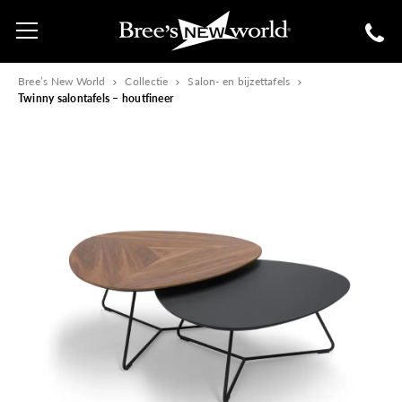
Bree’s New World
Collectie
Salon- en bijzettafels
Twinny salontafels – houtfineer