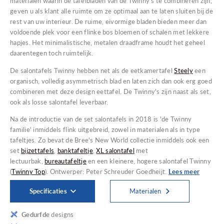
materialen waarin de tafelbladen van de Twinny's te combineren zijn,
geven u als klant alle ruimte om ze optimaal aan te laten sluiten bij de
rest van uw interieur. De ruime, eivormige bladen bieden meer dan
voldoende plek voor een flinke bos bloemen of schalen met lekkere
hapjes. Het minimalistische, metalen draadframe houdt het geheel
daarentegen toch ruimtelijk.
De salontafels Twinny hebben net als de eetkamertafel
Steely
een
organisch, volledig asymmetrisch blad en laten zich dan ook erg goed
combineren met deze design eettafel. De Twinny's zijn naast als set,
ook als losse salontafel leverbaar.
Na de introductie van de set salontafels in 2018 is 'de Twinny
familie' inmiddels flink uitgebreid, zowel in materialen als in type
tafeltjes. Zo bevat de Bree's New World collectie inmiddels ook een
set
bijzettafels
,
banktafeltje
,
XL salontafel
met
lectuurbak,
bureautafeltje
en een kleinere, hogere salontafel Twinny
(
Twinny Top
). Ontwerper: Peter Schreuder Goedheijt.
Lees meer
Specificaties
Materialen
Gedurfde
designs