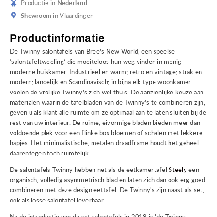
Productie in
Nederland
Showroom
in Vlaardingen
Productinformatie
De Twinny salontafels van Bree's New World, een speelse
‘salontafeltweeling’ die moeiteloos hun weg vinden in menig
moderne huiskamer. Industrieel en warm; retro en vintage; strak en
modern; landelijk en Scandinavisch; in bijna elk type woonkamer
voelen de vrolijke Twinny's zich wel thuis. De aanzienlijke keuze aan
materialen waarin de tafelbladen van de Twinny's te combineren zijn,
geven u als klant alle ruimte om ze optimaal aan te laten sluiten bij de
rest van uw interieur. De ruime, eivormige bladen bieden meer dan
voldoende plek voor een flinke bos bloemen of schalen met lekkere
hapjes. Het minimalistische, metalen draadframe houdt het geheel
daarentegen toch ruimtelijk.
De salontafels Twinny hebben net als de eetkamertafel
Steely
een
organisch, volledig asymmetrisch blad en laten zich dan ook erg goed
combineren met deze design eettafel. De Twinny's zijn naast als set,
ook als losse salontafel leverbaar.
Na de introductie van de set salontafels in 2018 is 'de Twinny