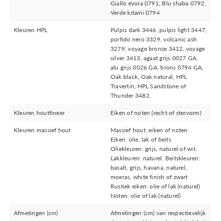
Giallo evora 0791, Blu shaba 0792,
Verde kitami 0794
Kleuren HPL
Pulpis dark 3446, pulpis light 3447,
porfido nero 3329, volcanic ash
3279, voyage bronze 3412, voyage
silver 3413, agaat grijs 0027 GA,
alu grijs 0026 GA, brons 0794 GA,
Oak black, Oak natural, HPL
Travertin, HPL Sandstone of
Thunder 3482.
Kleuren houtfineer
Eiken of noten (recht of stervorm)
Kleuren massief hout
Massief hout: eiken of noten
Eiken: olie, lak of beits
Oliekleuren: grijs, naturel of wit.
Lakkleuren: naturel. Beitskleuren:
basalt, grijs, havana, naturel,
moeras, white finish of zwart
Rustiek eiken: olie of lak (naturel)
Noten: olie of lak (naturel)
Afmetingen (cm)
Afmetingen (cm) van respectievelijk