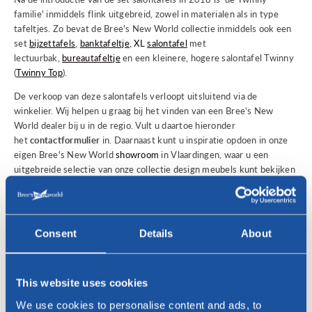
familie' inmiddels flink uitgebreid, zowel in materialen als in type
tafeltjes. Zo bevat de Bree's New World collectie inmiddels ook een
set
bijzettafels
,
banktafeltje
,
XL
salontafel
met
lectuurbak,
bureautafeltje
en een kleinere, hogere salontafel Twinny
(
Twinny Top
).
De verkoop van deze salontafels verloopt uitsluitend via de
winkelier. Wij helpen u graag bij het vinden van een Bree's New
World dealer bij u in de regio. Vult u daartoe hieronder
het
contactformulier
in. Daarnaast kunt u inspiratie opdoen in onze
eigen Bree's New World
showroom
in Vlaardingen, waar u een
uitgebreide selectie van onze collectie design meubels kunt bekijken
en testen. U bent van harte welkom!
Geïnteresseerd?
Voor vragen of het vinden van een Bree's New World dealer bij u in
Consent
Details
About
de regio, neem gerust contact met ons op!
Naam *
This website uses cookies
We use cookies to personalise content and ads, to