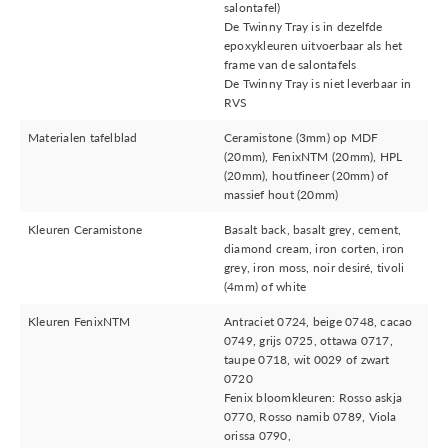
salontafel)
De Twinny Tray is in dezelfde
epoxykleuren uitvoerbaar als het
frame van de salontafels
De Twinny Tray is niet leverbaar in
RVS
Materialen tafelblad
Ceramistone (3mm) op MDF
(20mm), FenixNTM (20mm), HPL
(20mm), houtfineer (20mm) of
massief hout (20mm)
Kleuren Ceramistone
Basalt back, basalt grey, cement,
diamond cream, iron corten, iron
grey, iron moss, noir desiré, tivoli
(4mm) of white
Kleuren FenixNTM
Antraciet 0724, beige 0748, cacao
0749, grijs 0725, ottawa 0717,
taupe 0718, wit 0029 of zwart
0720
Fenix bloomkleuren: Rosso askja
0770, Rosso namib 0789, Viola
orissa 0790,