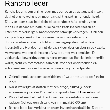
Rancho leder
Rancho leder is een aniline leder met een open structuur, wat maakt
dat het erg gevoelig is en meer aandacht vraagt in het onderhoud.
Dit type leder staat heel dicht bij de originele huid, omdat geen
moeite is gedaan om natuurlijke fouten zoals insectenbeten en
littekens te verbergen. Rancho wordt namelijk verkregen uit huiden
van prachtige, exotische runderen die worden gelooid met
chroomzouten en slechts licht worden nagespoten met aniline
kleurstoffen. Hierdoor dringt de basiskleur door en door in de vezels.
Vervolgens worden de huiden afgewerkt met wax emulsies. Dit
vakkundige bewerkingsproces zorgt ervoor dat Rancho leder heerlijk
warm, zacht en comfortabel aanvoelt. Voor het onderhouden en
schoonmaken van Rancho leder adviseren wij het volgende:
Gebruik nooit schoonmaakmiddelen of water met zeep op Rancho
leder.
Naast wekelijks afstoffen met een droge, pluisvrije doek,
adviseren wij Keralux® onderhoudsproducten -
lcknederland.nl
.
Plaats het meubel niet direct naast een warmtebron zoals een
radiator (behoud een afstand van minimaal 20-30 cm).
Rancho leder kan verkleuren onder invloed van (dag)licht. Daarom