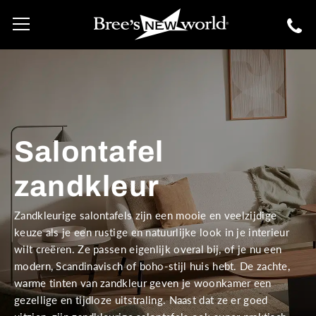
Salontafel
zandkleur
Zandkleurige salontafels zijn een mooie en veelzijdige
keuze als je een rustige en natuurlijke look in je interieur
wilt creëren. Ze passen eigenlijk overal bij, of je nu een
modern, Scandinavisch of boho-stijl huis hebt. De zachte,
warme tinten van zandkleur geven je woonkamer een
gezellige en tijdloze uitstraling. Naast dat ze er goed