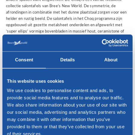
collectie salontafels van Bree’s New World. De symmetrie, de
afrondingen in combinatie met het dunne plaatstaal zorgen voor een
helder en rustig beeld. De salontafels in het Choq programma zijn
opgebouwd uit gezette metalsheet onderdelen en afgewerkt met
‘super ellips’ vormige bovenbladen in massief hout, ceramistone of
HPL. De onderstellen zijn daarnaast ook in verschillende kleuren
leverbaar waardoor er veel variaties mogelijk zijn. Hierdoor kun je als
consument de Choq salontafels gemakkelijk naar eigen smaak en
interieur aanpassen.
Consent
Details
About
Bekijk salontafel Choq
This website uses cookies
We use cookies to personalise content and ads, to
provide social media features and to analyse our traffic.
We also share information about your use of our site with
our social media, advertising and analytics partners who
may combine it with other information that you’ve
provided to them or that they’ve collected from your use
of their services.