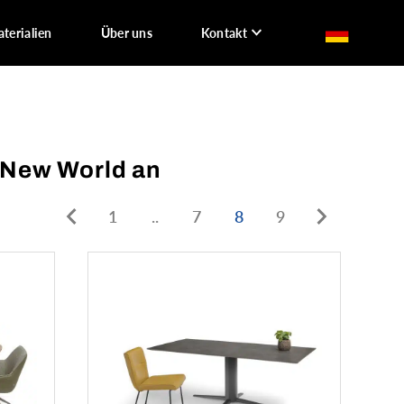
terialien
Über uns
Kontakt
 New World an
1
..
7
8
9