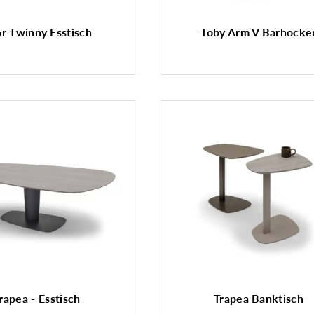
r Twinny Esstisch
Toby Arm V Barhocke
rapea - Esstisch
Trapea Banktisch