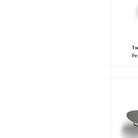
Tw
Fe