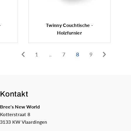
–
Twinny Couchtische -
Holzfurnier
1
..
7
8
9
Kontakt
Bree's New World
Kotterstraat 8
3133 KW Vlaardingen