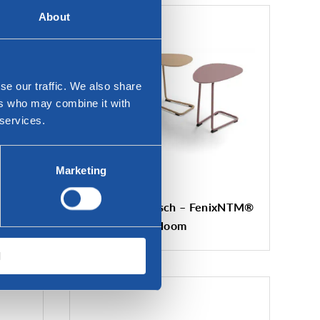
About
se our traffic. We also share
ers who may combine it with
 services.
Marketing
Twinny Sofatisch – FenixNTM®
Bloom
l