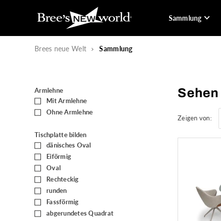
Sammlung
Brees neue Welt
Sammlung
Sehen 
Armlehne
Mit Armlehne
(41)
Ohne Armlehne
(60)
Zeigen von:
Tischplatte bilden
dänisches Oval
(2)
Eiförmig
(36)
Oval
(16)
Rechteckig
(7)
runden
(3)
Fassförmig
(1)
abgerundetes Quadrat
(1)