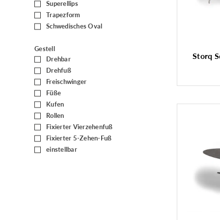
Superellips
(1)
Trapezform
(5)
Schwedisches Oval
(1)
Gestell
Storq S
Drehbar
(22)
Drehfuß
(8)
Freischwinger
(6)
Füße
(61)
Kufen
(32)
Rollen
(14)
Fixierter Vierzehenfuß
(3)
Fixierter 5-Zehen-Fuß
(1)
einstellbar
(11)