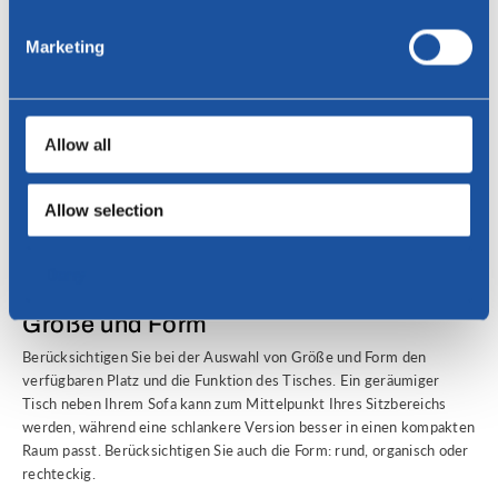
auswählen
Marketing
Bei der Auswahl eines Tisches für Ihr Sofa ist es wichtig, ein
Gleichgewicht zwischen Stil und Funktionalität zu finden.
Nachfolgend haben wir aufgelistet, welche Faktoren die Wahl des
richtigen Tisches für Ihr Sofa beeinflussen können.
Allow all
Stilvolles Erscheinungsbild
Denken Sie zunächst über den Stil Ihrer Inneneinrichtung nach.
Allow selection
Bevorzugen Sie einen modernen, minimalistischen Look oder
bevorzugen Sie einen eher traditionellen, klassischen Look? Wählen
Sie für Ihr Sofa einen Tisch, der gut zur vorhandenen Einrichtung und
Deny
Gesamtatmosphäre passt.
Größe und Form
Berücksichtigen Sie bei der Auswahl von Größe und Form den
verfügbaren Platz und die Funktion des Tisches. Ein geräumiger
Tisch neben Ihrem Sofa kann zum Mittelpunkt Ihres Sitzbereichs
werden, während eine schlankere Version besser in einen kompakten
Raum passt. Berücksichtigen Sie auch die Form: rund, organisch oder
rechteckig.