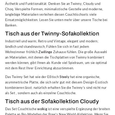
Ästhetik und Funktionalität. Denken Sie an Twinny, Cloudy und
Choq. Verspielte Formen, minimalistische Gestelle und moderne,
langlebige Materialien verleihen diesen Couchtischsets viele
Einsatzmöglichkeiten. Lesen Sie unten mehr über unsere Tische bei
Banken.
Tisch aus der Twinny-Sofakollektion
Industriell und warm; Retro und Vintage; elegant und modern;
ländlich und skandinavisch; Fühlen Sie sich in fast jedem
Wohnzimmer fröhlich
Zwillinge
Zuhause fühlen. Die große Auswahl
an Materialien, mit denen die Tischplatten von Twinny kombiniert
werden können, gibt Ihnen als Kunde viel Spielraum, um sie optimal
mit dem Rest Ihrer Einrichtung abzustimmen.
Das Twinny Set hat wie der Eßtisch
Steely
hat eine organische,
asymmetrische Platte, die sich sehr gut mit diesem Design-Esstisch
kombinieren lässt. natürlich erhalten Sie die Twinny's sind nicht nur
als Set , sondern auch als einzelne Couchtische.
Tisch aus der Sofakollektion Cloudy
Das Set Couchtische
wolkig
ist eine verspielte Ergänzung der breiten
Palette an Bio-Modellen der Bree's New World-Kollektion. Wenn Sie